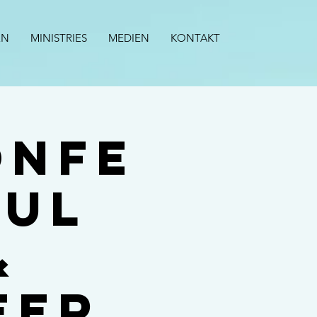
EN
MINISTRIES
MEDIEN
KONTAKT
onfe
aul
&
eer