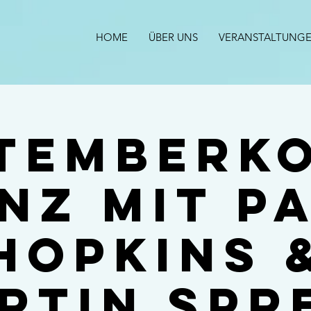
HOME
ÜBER UNS
VERANSTALTUNG
temberk
nz mit P
Hopkins 
rtin Spr