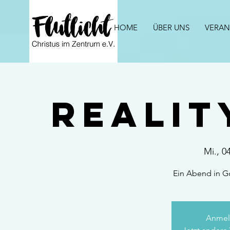
HOME
ÜBER UNS
VERAN
Realit
Mi., 0
Ein Abend in G
Anmel