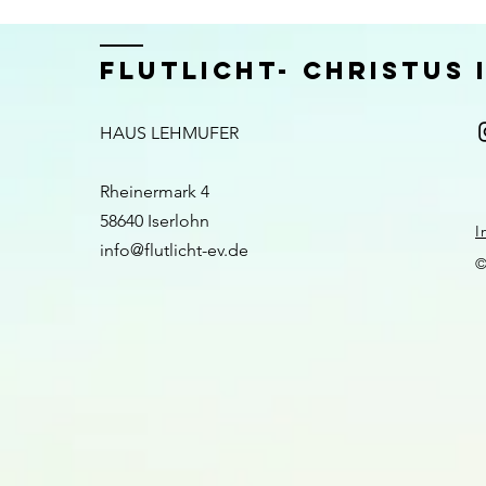
FLUTLICHT- CHRISTUS
HAUS LEHMUFER
Rheinermark 4
58640 Iserlohn​​
I
info@flutlicht-ev.de
©