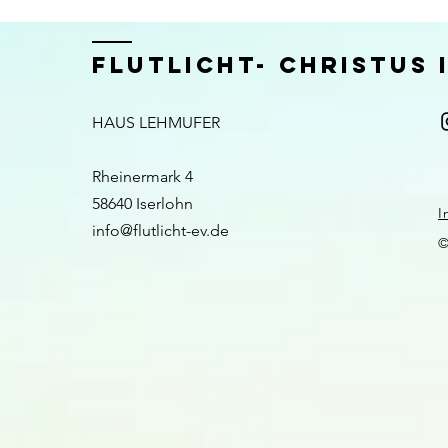
FLUTLICHT- CHRISTUS
HAUS LEHMUFER
Rheinermark 4
58640 Iserlohn​​
I
info@flutlicht-ev.de
©