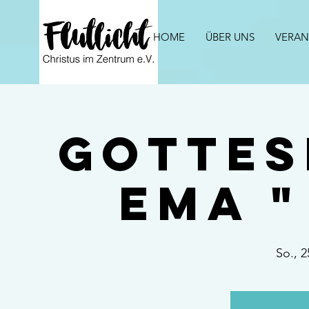
HOME
ÜBER UNS
VERAN
Gottes
ema " 
So., 2