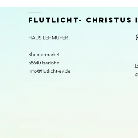
FLUTLICHT- CHRISTUS
HAUS LEHMUFER
Rheinermark 4
58640 Iserlohn​​
I
info@flutlicht-ev.de
©