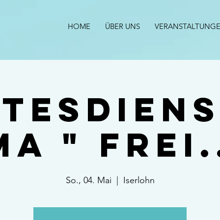
HOME
ÜBER UNS
VERANSTALTUNG
tesdien
a " Frei.
So., 04. Mai
  |  
Iserlohn