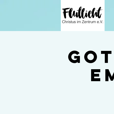
Got
em