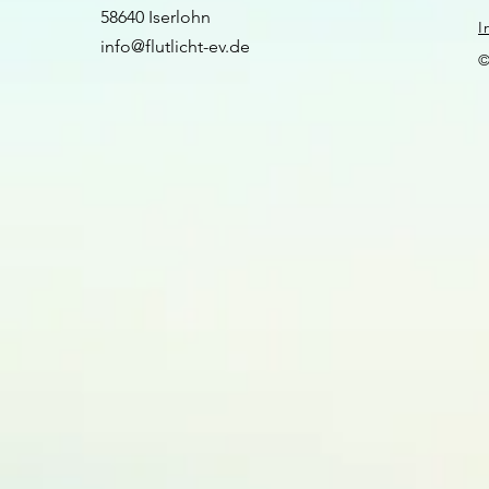
58640 Iserlohn​​
I
info@flutlicht-ev.de
©