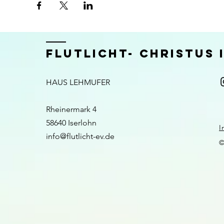
FLUTLICHT- CHRISTUS
HAUS LEHMUFER
Rheinermark 4
58640 Iserlohn​​
I
info@flutlicht-ev.de
©