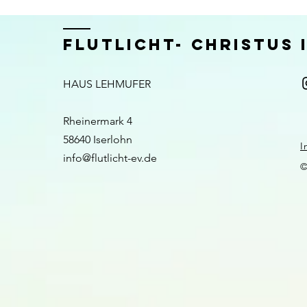
FLUTLICHT- CHRISTUS
HAUS LEHMUFER
Rheinermark 4
58640 Iserlohn​​
I
info@flutlicht-ev.de
©