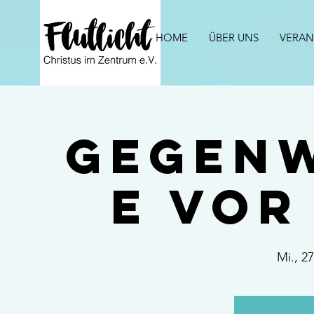
HOME
ÜBER UNS
VERAN
Gegen
e vor
Mi., 2