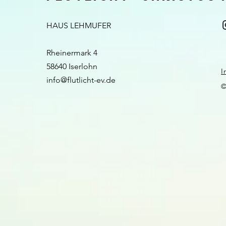
HAUS LEHMUFER
Rheinermark 4
58640 Iserlohn​​
I
info@flutlicht-ev.de
©