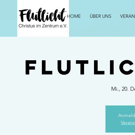
HOME
ÜBER UNS
VERAN
Flutli
Mi., 20. D
Anmeld
Verans