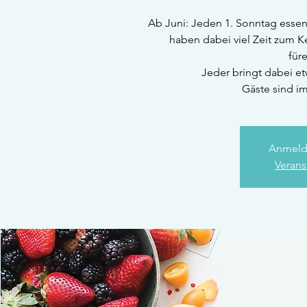
Ab Juni: Jeden 1. Sonntag esse
haben dabei viel Zeit zum 
für
Jeder bringt dabei etw
Gäste sind i
Anmeld
Verans