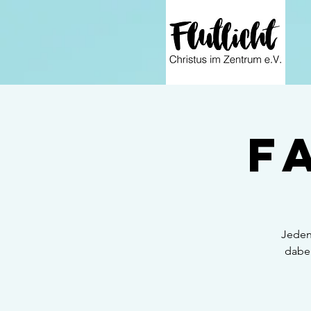
F
Jeden
dabei